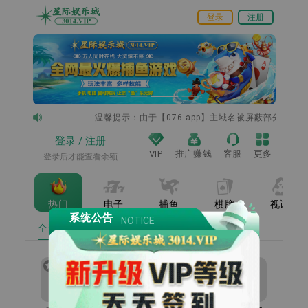
登录
注册
温馨提示：由于【076.app】主域名被屏蔽部分地区打不开，更
登录
/
注册
VIP
推广赚钱
客服
更多
登录后才能查看余额
热门
电子
捕鱼
棋牌
视讯
系统公告
NOTICE
全部
收藏