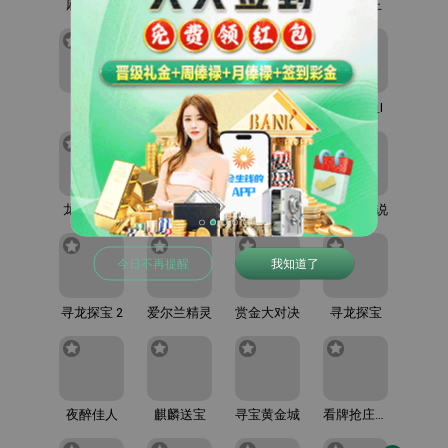
麻将胡了
麻将胡了2
赏金船长
赏金女王
PA视讯
五龙捕鱼
财神捕鱼
龙王捕鱼I
龙王捕鱼II
天天捕鱼
德州扑克
太阳神传说
今日不再提醒
我知道了
寻龙探宝 2
爱尔兰精灵
赏金大对决
寻龙探宝
夜醉佳人
麒麟送宝
寻宝黄金城
看牌抢庄牛牛